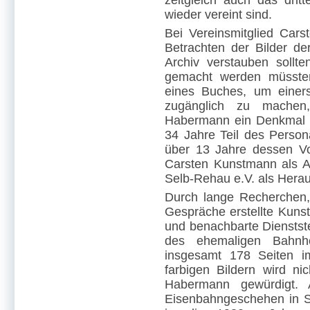
zeitgleich auch das drit
wieder vereint sind.
Bei Vereinsmitglied Car
Betrachten der Bilder d
Archiv verstauben sollte
gemacht werden müssten
eines Buches, um einerse
zugänglich zu machen
Habermann ein Denkmal 
34 Jahre Teil des Perso
über 13 Jahre dessen Vo
Carsten Kunstmann als A
Selb-Rehau e.V. als Hera
Durch lange Recherchen, 
Gespräche erstellte Kun
und benachbarte Dienststel
des ehemaligen Bahnho
insgesamt 178 Seiten i
farbigen Bildern wird n
Habermann gewürdigt. A
Eisenbahngeschehen in 