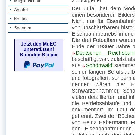
zurückgehen.
Mitgliedschaft
Der Zufall hat dem Mode
Anfahrt
einen besonderen Bilders
Kontakt
Nicht nur für Eisenbahnf
von unschätzbarem histor
Spenden
Eisenbahnbetriebs in und
Die drei Fotoalben wurd
Jetzt den MuEC
Ende der 1930er Jahre b
unterstützen!
Deutschen Reichsbah
Spenden Sie per
beschäftigt war, zuletzt a
aus
Schönwald
stammend
seiner langen Berufslauf
und fotografiert, sondern
nennen wären hier Erke
Schwarzenhammer, Schön
vielen detaillierten und 
die Betriebsabläufe und 
dokumentiert. Im Lauf de
getrennt. Zwei der Büche
von Heinz Habermann, F
den Eisenbahnfreunden.