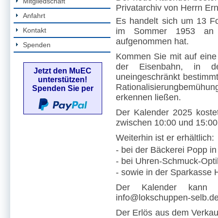
Mitgliedschaft
Privatarchiv von Herrn Er
Anfahrt
Es handelt sich um 13 Fot
Kontakt
im Sommer 1953 an de
aufgenommen hat.
Spenden
Kommen Sie mit auf eine
der Eisenbahn, in d
Jetzt den MuEC
uneingeschränkt bestimmt
unterstützen!
Rationalisierungbemü
Spenden Sie per
erkennen ließen.
Der Kalender 2025 koste
zwischen 10:00 und 15:0
Weiterhin ist er erhältlich:
- bei der Bäckerei Popp i
- bei Uhren-Schmuck-Opti
- sowie in der Sparkasse H
Der Kalender kann a
info@lokschuppen-selb.de
Der Erlös aus dem Verka