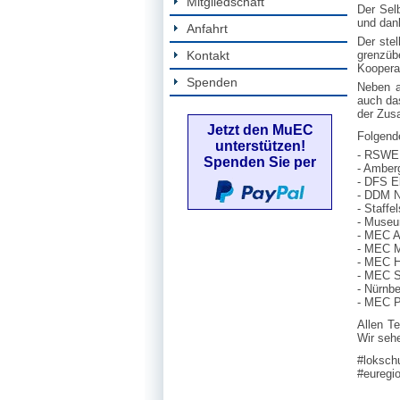
Mitgliedschaft
Der Sel
und dank
Anfahrt
Der stel
Kontakt
grenzü
Koopera
Spenden
Neben a
auch das
der Zusa
Jetzt den MuEC
Folgend
unterstützen!
- RSWE
Spenden Sie per
- Amber
- DFS E
- DDM N
- Staffe
- Muse
- MEC A
- MEC 
- MEC H
- MEC S
- Nürnb
- MEC P
Allen T
Wir seh
#loksc
#euregi