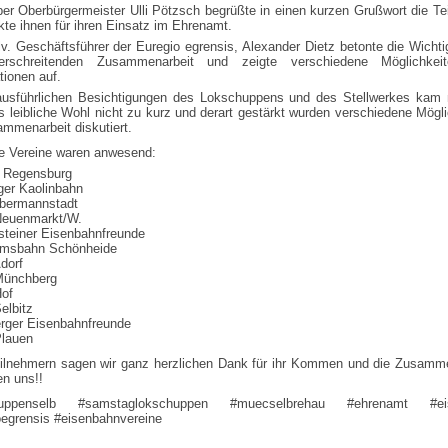
ber Oberbürgermeister Ulli Pötzsch begrüßte in einen kurzen Grußwort die Te
te ihnen für ihren Einsatz im Ehrenamt.
lv. Geschäftsführer der Euregio egrensis, Alexander Dietz betonte die Wichti
berschreitenden Zusammenarbeit und zeigte verschiedene Möglichkei
tionen auf.
usführlichen Besichtigungen des Lokschuppens und des Stellwerkes kam n
 leibliche Wohl nicht zu kurz und derart gestärkt wurden verschiedene Mögl
mmenarbeit diskutiert.
e Vereine waren anwesend:
 Regensburg
ger Kaolinbahn
bermannstadt
euenmarkt/W.
lsteiner Eisenbahnfreunde
umsbahn Schönheide
dorf
Münchberg
of
elbitz
erger Eisenbahnfreunde
lauen
eilnehmern sagen wir ganz herzlichen Dank für ihr Kommen und die Zusamme
en uns!!
huppenselb #samstaglokschuppen #muecselbrehau #ehrenamt #ei
oegrensis #eisenbahnvereine