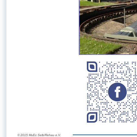
© 2015 MuEc Selb/Rehau e.V.